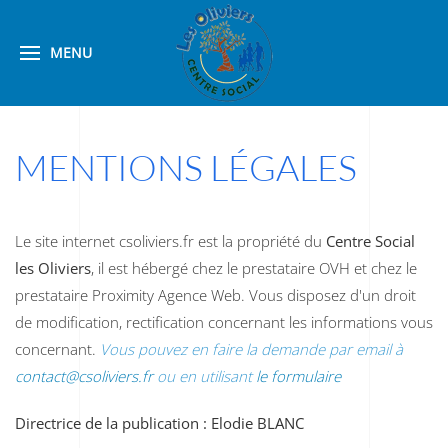
MENU
MENTIONS LÉGALES
Le site internet csoliviers.fr est la propriété du
Centre Social
les Oliviers
, il est hébergé chez le prestataire OVH et chez le
prestataire Proximity Agence Web. Vous disposez d'un droit
de modification, rectification concernant les informations vous
concernant.
Vous pouvez en faire la demande par email à
contact@csoliviers.fr
ou en utilisant
le formulaire
Directrice de la publication : Elodie BLANC