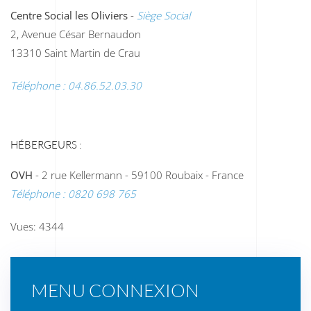
Centre Social les Oliviers
-
Siège Social
2, Avenue César Bernaudon
13310 Saint Martin de Crau
Téléphone : 04.86.52.03.30
HÉBERGEURS :
OVH
- 2 rue Kellermann - 59100 Roubaix - France
Téléphone : 0820 698 765
Vues: 4344
MENU CONNEXION